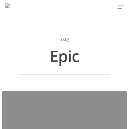
Hit enter to search or ESC to close
Tag
Epic