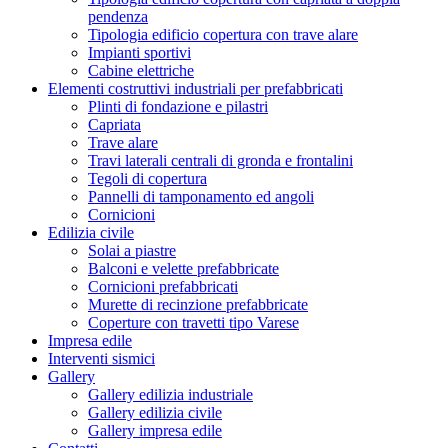
pendenza
Tipologia edificio copertura con trave alare
Impianti sportivi
Cabine elettriche
Elementi costruttivi industriali per prefabbricati
Plinti di fondazione e pilastri
Capriata
Trave alare
Travi laterali centrali di gronda e frontalini
Tegoli di copertura
Pannelli di tamponamento ed angoli
Cornicioni
Edilizia civile
Solai a piastre
Balconi e velette prefabbricate
Cornicioni prefabbricati
Murette di recinzione prefabbricate
Coperture con travetti tipo Varese
Impresa edile
Interventi sismici
Gallery
Gallery edilizia industriale
Gallery edilizia civile
Gallery impresa edile