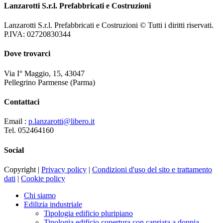
Lanzarotti S.r.l. Prefabbricati e Costruzioni
Lanzarotti S.r.l. Prefabbricati e Costruzioni © Tutti i diritti riservati.
P.IVA: 02720830344
Dove trovarci
Via I° Maggio, 15, 43047
Pellegrino Parmense (Parma)
Contattaci
Email :
p.lanzarotti@libero.it
Tel. 052464160
Social
Copyright |
Privacy policy
|
Condizioni d'uso del sito e trattamento
dati
|
Cookie policy
Chi siamo
Edilizia industriale
Tipologia edificio pluripiano
Tipologia edificio copertura con capriata a doppia