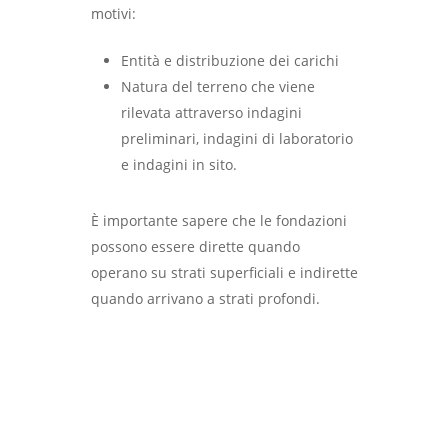
Cornicioni
motivi:
e Costruzioni
Via I° Maggio, 15, 43047
Entità e distribuzione dei carichi
Pellegrino Parmense (Parma
Natura del terreno che viene
rilevata attraverso indagini
Email: p.lanzarotti@libero.it
preliminari, indagini di laboratorio
Tel. 052464160
e indagini in sito.
È importante sapere che le fondazioni
possono essere dirette quando
operano su strati superficiali e indirette
quando arrivano a strati profondi.