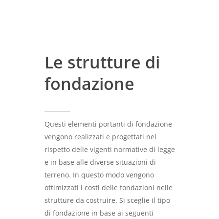
Edilizia industriale
Elementi costrutti
Tipologia edificio pluripi
industriali per
Le strutture di
Tipologia edificio copert
prefabbricati
capriata a doppia pende
fondazione
Tipologia edificio copert
Edilizia civile
Plinti di fondazione e pila
trave alare
Capriata
Impresa edile
Solai a piastre
Impianti sportivi
Questi elementi portanti di fondazione
Trave alare
Balconi e velette prefabb
Interventi sismici
vengono realizzati e progettati nel
Cabine elettriche
Travi laterali centrali di
Cornicioni prefabbricati
rispetto delle vigenti normative di legge
Gallery
frontalini
e in base alle diverse situazioni di
Murette di recinzione
Contatti
Gallery edilizia industria
terreno. In questo modo vengono
Tegoli di copertura
prefabbricate
ottimizzati i costi delle fondazioni nelle
Gallery edilizia civile
Pannelli di tamponamen
Coperture con travetti ti
strutture da costruire. Si sceglie il tipo
angoli
Gallery impresa edile
di fondazione in base ai seguenti
Lanzarotti S.r.l. Prefa