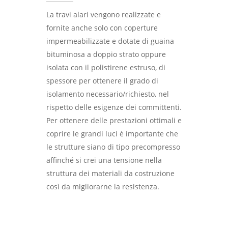
Edilizia civile
Plinti di fondazione e pila
trave alare
La travi alari vengono realizzate e
Capriata
Impresa edile
Solai a piastre
fornite anche solo con coperture
Impianti sportivi
Trave alare
impermeabilizzate e dotate di guaina
Balconi e velette prefabb
Interventi sismici
Cabine elettriche
bituminosa a doppio strato oppure
Travi laterali centrali di
Cornicioni prefabbricati
Gallery
isolata con il polistirene estruso, di
frontalini
Murette di recinzione
spessore per ottenere il grado di
Contatti
Gallery edilizia industria
Tegoli di copertura
prefabbricate
isolamento necessario/richiesto, nel
Gallery edilizia civile
rispetto delle esigenze dei committenti.
Pannelli di tamponamen
Coperture con travetti ti
Per ottenere delle prestazioni ottimali e
angoli
Gallery impresa edile
Lanzarotti S.r.l. Prefa
coprire le grandi luci è importante che
Cornicioni
e Costruzioni
le strutture siano di tipo precompresso
affinché si crei una tensione nella
Via I° Maggio, 15, 43047
struttura dei materiali da costruzione
Pellegrino Parmense (Parma
così da migliorarne la resistenza.
Email: p.lanzarotti@libero.it
Tel. 052464160