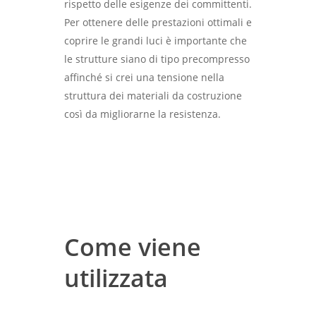
rispetto delle esigenze dei committenti.
Per ottenere delle prestazioni ottimali e
coprire le grandi luci è importante che
le strutture siano di tipo precompresso
affinché si crei una tensione nella
struttura dei materiali da costruzione
così da migliorarne la resistenza.
Chi siamo
Edilizia industriale
Come viene
Elementi costrutti
Tipologia edificio pluripi
industriali per
utilizzata
Tipologia edificio copert
prefabbricati
capriata a doppia pende
Tipologia edificio copert