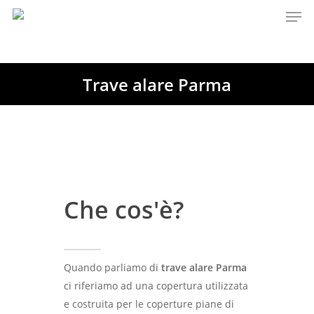
Trave alare Parma
Hit enter to search or ESC to close
Che cos'è?
Quando parliamo di
trave alare Parma
ci riferiamo ad una copertura utilizzata
e costruita per le coperture piane di