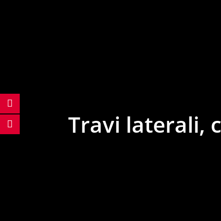
Travi laterali,